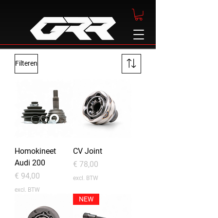
Filteren
Homokineet
CV Joint
Audi 200
Prijs
€ 78,00
Prijs
€ 94,00
excl. BTW
excl. BTW
NEW