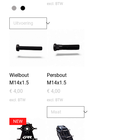
excl. BTW
Wielbout
Persbout
M14x1.5
M14x1.5
Prijs
Prijs
€ 4,00
€ 4,00
excl. BTW
excl. BTW
NEW