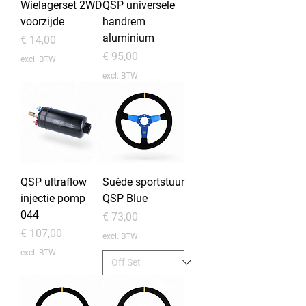
Wielagerset 2WD
QSP universele
voorzijde
handrem
aluminium
Prijs
€ 14,00
Prijs
€ 95,00
excl. BTW
excl. BTW
QSP ultraflow
Suède sportstuur
injectie pomp
QSP Blue
044
Prijs
€ 73,00
Prijs
€ 107,00
excl. BTW
excl. BTW