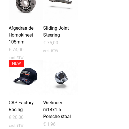
Afgedraaide
Sliding Joint
Homokineet
Steering
105mm
Prijs
€ 75,00
Prijs
€ 74,00
excl. BTW
excl. BTW
NEW
CAP Factory
Wielmoer
Racing
m14x1.5
Porsche staal
Prijs
€ 20,00
Prijs
€ 1,96
excl. BTW