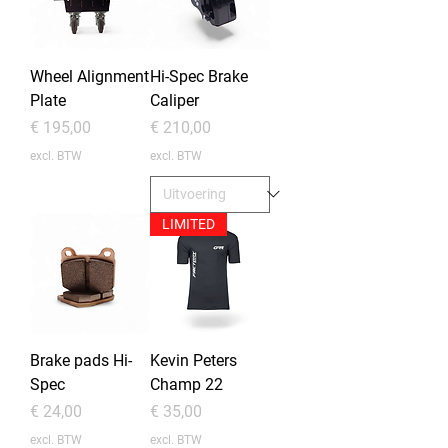
Wheel Alignment
Hi-Spec Brake
Plate
Caliper
Prijs
Prijs
€ 195,00
€ 210,00
excl. BTW
excl. BTW
LIMITED
Brake pads Hi-
Kevin Peters
Spec
Champ 22
Prijs
Prijs
€ 24,00
€ 35,00
excl. BTW
excl. BTW